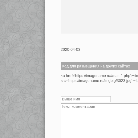
2020-04-03
Код для размещения на других сайтах
<a href='https://imagename.ru/anait-1.php'><i
src='https://imagename.ru/imgbig/3023.jpg'