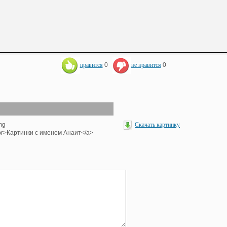
нравится
0
не нравится
0
mg
Скачать картинку
><br>Картинки с именем Анаит</a>