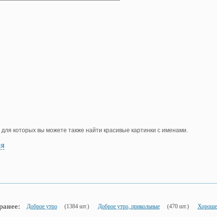
, для которых вы можете также найти красивые картинки с именами.
ия
ранее:
Доброе утро
(1384 шт.)
Доброе утро, прикольные
(470 шт.)
Хорошег