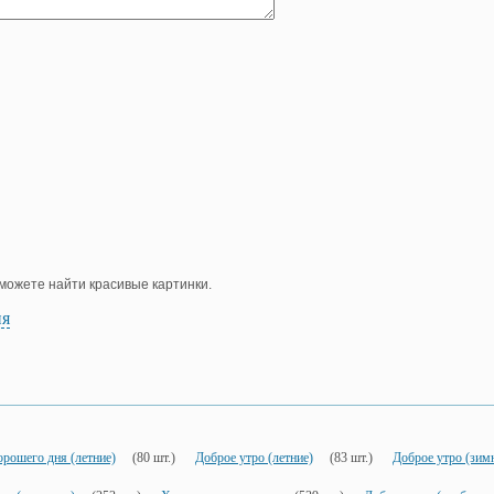
е можете найти красивые картинки.
ия
орошего дня (летние)
(80 шт.)
Доброе утро (летние)
(83 шт.)
Доброе утро (зим