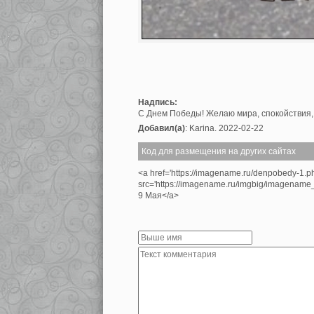
Надпись:
С Днем Победы! Желаю мира, спокойствия,
Добавил(а)
: Karina. 2022-02-22
Код для размещения на других сайтах
<a href='https://imagename.ru/denpobedy-1.p
src='https://imagename.ru/imgbig/imagenam
9 Мая</a>