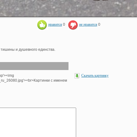
нравится
0
не нравится
0
 тишины и душевного единства.
hp'><img
Скачать картинку
e_ru_26080.jpg'><br>Картинки с именем