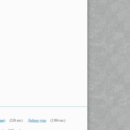
ние)
(526 шт.)
Доброе утро
(1384 шт.)