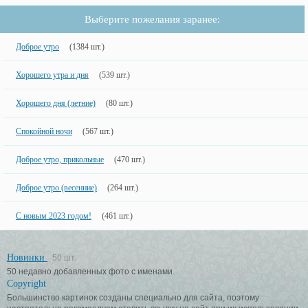
Выберите пожелания заранее:
Доброе утро
(1384 шт.)
Хорошего утра и дня
(539 шт.)
Хорошего дня (летние)
(80 шт.)
Спокойной ночи
(567 шт.)
Доброе утро, прикольные
(470 шт.)
Доброе утро (весенние)
(264 шт.)
С новым 2023 годом!
(461 шт.)
Новинки
50 шт.
50 недавно добавленных фото с именами.
Copyright
Большинство картинок созданы специально для сайта, поэтому