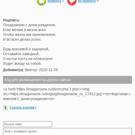
нравится
1
не нравится
0
Надпись:
Поздравляю с днем рождения,
Благ желаю в жизни всех.
Чтобы жизнь как приключение,
И во всех делах успех.
Будь красивой и задорной,
Оставайся заводной,
Счастье пусть не иллюзорно
Ходит всюду за тобой.
Добавил(а)
: Виктор. 2020-11-29
Код для размещения на других сайтах
<a href='https://imagename.ru/denrozhd-1.php'><img
src='https://imagename.ru/imgbig/imagename_ru_17912.jpg'><br>Картинки с
именем С днем рождения</a>
Скачать картинку