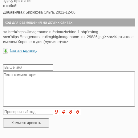
Удачу прихватив
с собой!
Добавил(а)
: Бирюкова Ольга. 2022-12-06
Код для размещения на других сайтах
<a href='https://imagename.ru/hdmuzhchine-1.php'><img
src='https://imagename.ru/imgbig/imagename_ru_29886.jpg'><br>Картинки с
именем Хорошего дня (мужчине)</a>
Скачать картинку