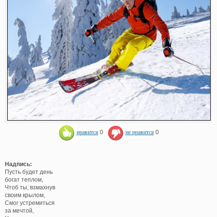
нравится
0
не нравится
0
Надпись:
Пусть будет день
богат теплом,
Чтоб ты, взмахнув
своим крылом,
Смог устремиться
за мечтой,