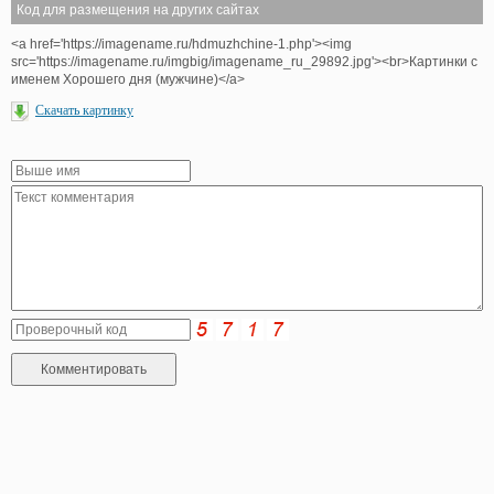
Код для размещения на других сайтах
<a href='https://imagename.ru/hdmuzhchine-1.php'><img
src='https://imagename.ru/imgbig/imagename_ru_29892.jpg'><br>Картинки с
именем Хорошего дня (мужчине)</a>
Скачать картинку