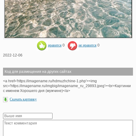
нравится
0
не нравится
0
2022-12-06
Код для размещения на других сайтах
<a href='https://imagename.ru/hdmuzhchine-1.php'><img
src='https://imagename.ru/imgbig/imagename_ru_29893.jpeg'><br>Картинки
с именем Хорошего дня (мужчине)</a>
Скачать картинку