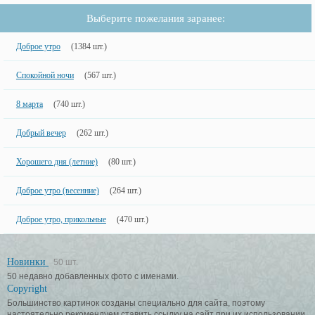
Выберите пожелания заранее:
Доброе утро
(1384 шт.)
Спокойной ночи
(567 шт.)
8 марта
(740 шт.)
Добрый вечер
(262 шт.)
Хорошего дня (летние)
(80 шт.)
Доброе утро (весенние)
(264 шт.)
Доброе утро, прикольные
(470 шт.)
Новинки
50 шт.
50 недавно добавленных фото с именами.
Copyright
Большинство картинок созданы специально для сайта, поэтому
настоятельно рекомендуем ставить ссылку на сайт при их использовании.