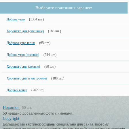
Выберите пожелания заранее:
Доброе утро
(1384 шт.)
Хорошего дня (смешные)
(183 шт.)
Доброго утра июня
(65 шт.)
Доброе утро (осенние)
(544 шт.)
Хорошего дня (летние)
(80 шт.)
Хорошего дня и настроения
(180 шт.)
Добрый вечер
(262 шт.)
Новинки
50 шт.
50 недавно добавленных фото с именами.
Copyright
Большинство картинок созданы специально для сайта, поэтому