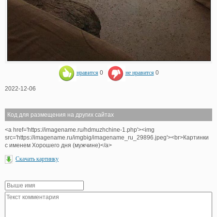
нравится
0
не нравится
0
2022-12-06
Код для размещения на других сайтах
<a href='https://imagename.ru/hdmuzhchine-1.php'><img
src='https://imagename.ru/imgbig/imagename_ru_29896.jpeg'><br>Картинки
с именем Хорошего дня (мужчине)</a>
Скачать картинку