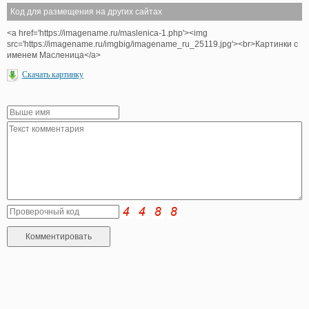
Код для размещения на других сайтах
<a href='https://imagename.ru/maslenica-1.php'><img
src='https://imagename.ru/imgbig/imagename_ru_25119.jpg'><br>Картинки с
именем Масленица</a>
Скачать картинку