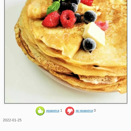
нравится
1
не нравится
0
2022-01-25