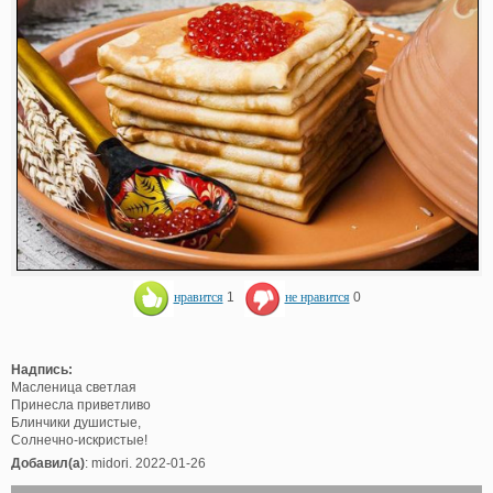
нравится
1
не нравится
0
Надпись:
Масленица светлая
Принесла приветливо
Блинчики душистые,
Солнечно-искристые!
Добавил(а)
: midori. 2022-01-26