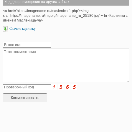
Код для размещения на других сайтах
<a href='https://imagename.ru/maslenica-1.php'><img
src='https://imagename.ru/imgbig/imagename_ru_25180.jpg'><br>Картинки с
именем Масленица</a>
Скачать картинку