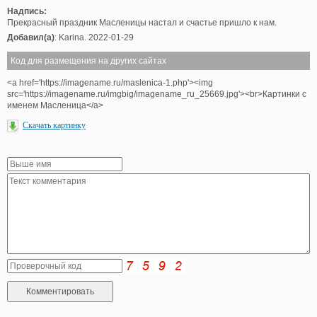
Надпись:
Прекрасный праздник Масленицы настал и счастье пришло к нам.
Добавил(а)
: Karina. 2022-01-29
Код для размещения на других сайтах
<a href='https://imagename.ru/maslenica-1.php'><img
src='https://imagename.ru/imgbig/imagename_ru_25669.jpg'><br>Картинки с
именем Масленица</a>
Скачать картинку