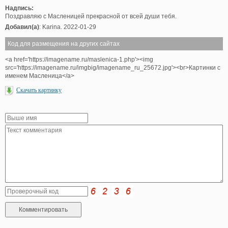
Надпись:
Поздравляю с Масленицей прекрасной от всей души тебя.
Добавил(а)
: Karina. 2022-01-29
Код для размещения на других сайтах
<a href='https://imagename.ru/maslenica-1.php'><img
src='https://imagename.ru/imgbig/imagename_ru_25672.jpg'><br>Картинки с
именем Масленица</a>
Скачать картинку