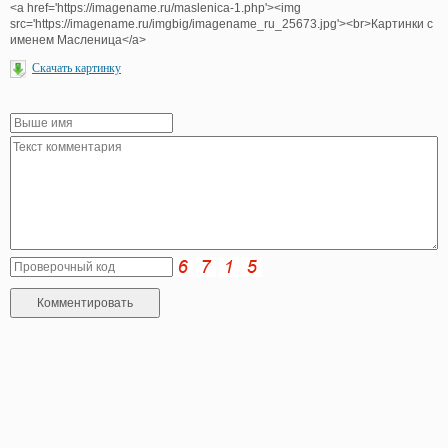
<a href='https://imagename.ru/maslenica-1.php'><img
src='https://imagename.ru/imgbig/imagename_ru_25673.jpg'><br>Картинки с
именем Масленица</a>
Скачать картинку