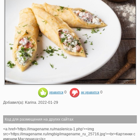
нравится
0
не нравится
0
Добавил(а): Karina. 2022-01-29
Код для размещения на других сайтах
<a href='https://imagename.ru/maslenica-1.php'><img
src='https://imagename.ru/imgbig/imagename_ru_25716.jpg'><br>Картинки с
именем Масленица</a>