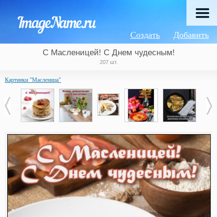
Создать
Добавить
С Масленицей! С Днем чудесным!
207 шт.
Картинки "Масленица"