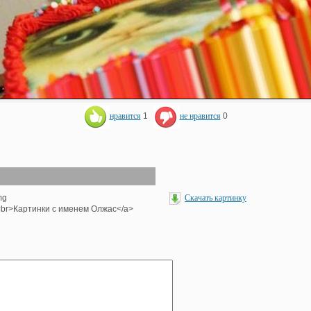
нравится
1
не нравится
0
mg
Скачать картинку
'><br>Картинки с именем Олжас</a>