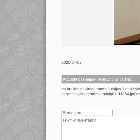
2020-04-03
Код для размещения на других сайтах
<a href='https://imagename.ru/oljas-1.php'><i
src='https://imagename.ru/imgbig/11064.jpg