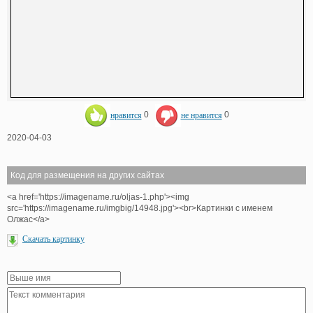
нравится
0
не нравится
0
2020-04-03
Код для размещения на других сайтах
<a href='https://imagename.ru/oljas-1.php'><img
src='https://imagename.ru/imgbig/14948.jpg'><br>Картинки с именем
Олжас</a>
Скачать картинку