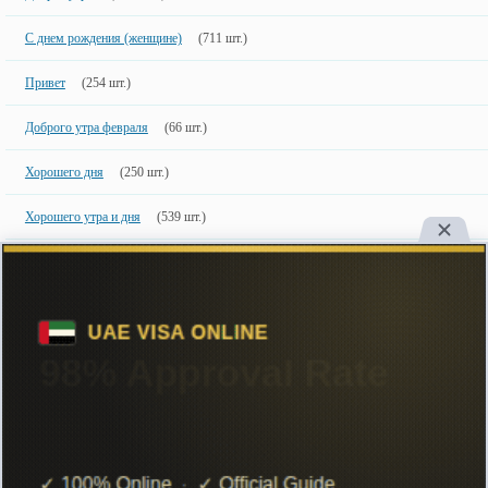
С днем рождения (женщине)
(711 шт.)
Привет
(254 шт.)
Доброго утра февраля
(66 шт.)
Хорошего дня
(250 шт.)
Хорошего утра и дня
(539 шт.)
Доброе утро, прикольные
(470 шт.)
Новинки
50 шт.
50 недавно добавленных фото с именами.
Copyright
Большинство картинок созданы специально для сайта, поэтому
настоятельно рекомендуем ставить ссылку на сайт при их использовании.
ImageName.ru
Create in 2015, retree