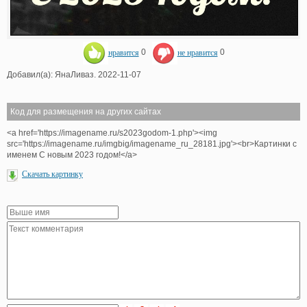
нравится
0
не нравится
0
Добавил(а): ЯнаЛиваз. 2022-11-07
Код для размещения на других сайтах
<a href='https://imagename.ru/s2023godom-1.php'><img
src='https://imagename.ru/imgbig/imagename_ru_28181.jpg'><br>Картинки с
именем С новым 2023 годом!</a>
Скачать картинку