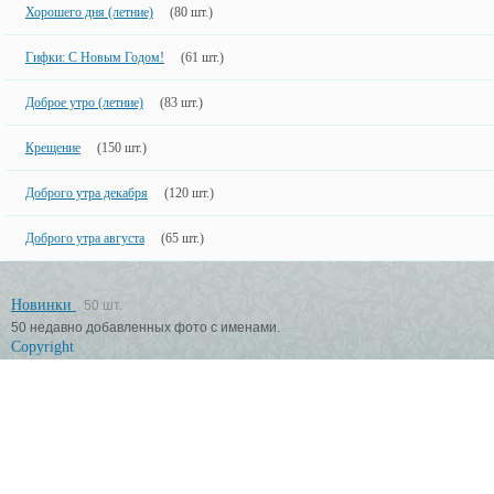
Хорошего дня (летние)
(80 шт.)
Гифки: С Новым Годом!
(61 шт.)
Доброе утро (летние)
(83 шт.)
Крещение
(150 шт.)
Доброго утра декабря
(120 шт.)
Доброго утра августа
(65 шт.)
Новинки
50 шт.
50 недавно добавленных фото с именами.
Copyright
Большинство картинок созданы специально для сайта, поэтому
настоятельно рекомендуем ставить ссылку на сайт при их использовании.
ImageName.ru
Create in 2015, retree