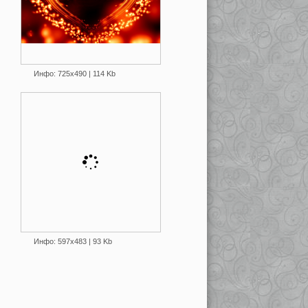
Инфо: 725х490 | 114 Kb
Инфо: 597х483 | 93 Kb