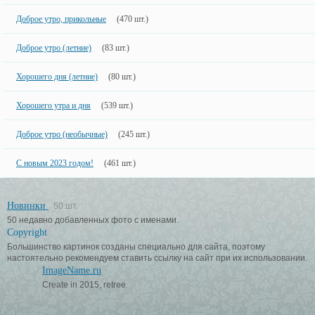
Доброе утро, прикольные
(470 шт.)
Доброе утро (летние)
(83 шт.)
Хорошего дня (летние)
(80 шт.)
Хорошего утра и дня
(539 шт.)
Доброе утро (необычные)
(245 шт.)
С новым 2023 годом!
(461 шт.)
Новинки
50 шт.
50 недавно добавленных фото с именами.
Copyright
Большинство картинок созданы специально для сайта, поэтому
настоятельно рекомендуем ставить ссылку на сайт при их использовании.
ImageName.ru
Create in 2015, retree