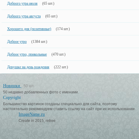
Доброго утра июля
(65 шт.)
Доброго утра августа
(65 шт.)
Хорошего дня (позитивные)
(174 шт.)
Доброе утро
(1384 шт.)
Доброе утро, прикольные
(470 шт.)
Девушке на день рождения
(222 шт.)
Новинки
50 шт.
50 недавно добавленных фото с именами.
Copyright
Большинство картинок созданы специально для сайта, поэтому
настоятельно рекомендуем ставить ссылку на сайт при их использовании.
ImageName.ru
Create in 2015, retree