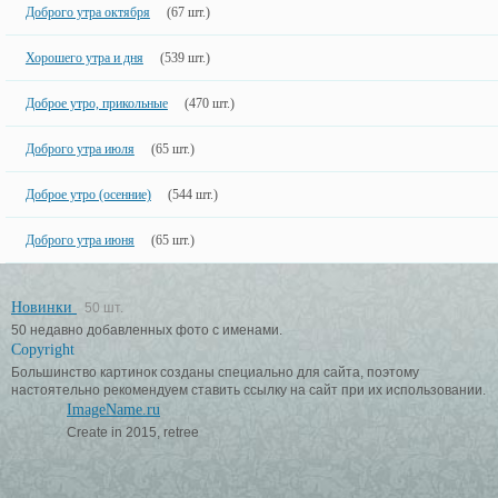
Доброго утра октября
(67 шт.)
Хорошего утра и дня
(539 шт.)
Доброе утро, прикольные
(470 шт.)
Доброго утра июля
(65 шт.)
Доброе утро (осенние)
(544 шт.)
Доброго утра июня
(65 шт.)
Новинки
50 шт.
50 недавно добавленных фото с именами.
Copyright
Большинство картинок созданы специально для сайта, поэтому
настоятельно рекомендуем ставить ссылку на сайт при их использовании.
ImageName.ru
Create in 2015, retree