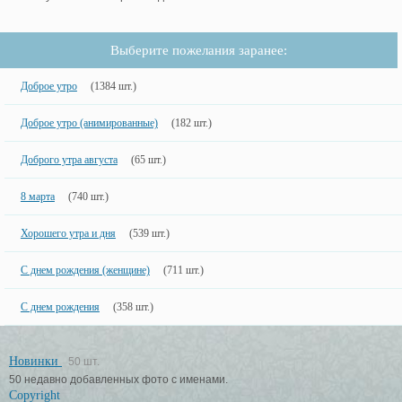
Выберите пожелания заранее:
Доброе утро
(1384 шт.)
Доброе утро (анимированные)
(182 шт.)
Доброго утра августа
(65 шт.)
8 марта
(740 шт.)
Хорошего утра и дня
(539 шт.)
С днем рождения (женщине)
(711 шт.)
С днем рождения
(358 шт.)
Новинки
50 шт.
50 недавно добавленных фото с именами.
Copyright