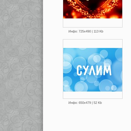
Инфо: 725х490 | 113 Kb
Инфо: 650х479 | 52 Kb