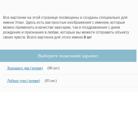
Все картинки на этой странице посвещены и созданы специально для
имени Улан. Здесь есть как простые изображения с именем, которые
можно применить в качестве аватарки, так и поздравления с днем
рождения и признания в любви, которые вы можете отправить объекту
своих чувств. Всего картинок для этого имени
8 шт
Выберите пожелания заранее:
Хорошего дня (летние)
(80 шт.)
Доброе утро (летние)
(83 шт.)
Доброе утро (зимние)
(526 шт.)
Доброе утро
(1384 шт.)
С днем рождения (мужчине)
(253 шт.)
Хорошего утра и дня
(539 шт.)