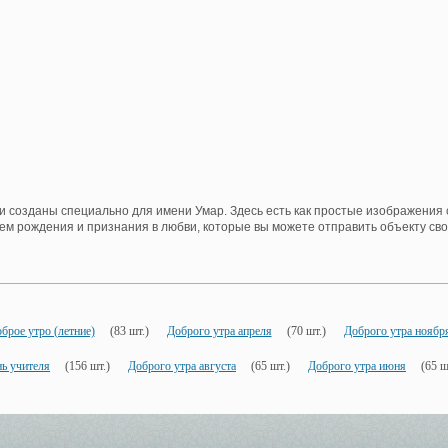
и созданы специально для имени Умар. Здесь есть как простые изображения
нем рождения и признания в любви, которые вы можете отправить объекту свои
брое утро (летние)
(83 шт.)
Доброго утра апреля
(70 шт.)
Доброго утра ноябр
ь учителя
(156 шт.)
Доброго утра августа
(65 шт.)
Доброго утра июня
(65 ш