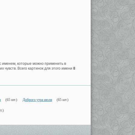
 с именем, которые можно применить в
х чувств. Всего картинок для этого имени
8
я
(65 шт.)
Доброго утра июля
(65 шт.)
т.)