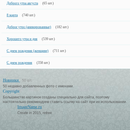
Доброго утра августа
(65 шт.)
8 марта
(740 шт.)
Доброе утро (анимированные)
(182 шт.)
Хорошего утра и дня
(539 шт.)
С днем рождения (женщине)
(711 шт.)
С днем рождения
(358 шт.)
Новинки
50 шт.
50 недавно добавленных фото с именами.
Copyright
Большинство картинок созданы специально для сайта, поэтому
настоятельно рекомендуем ставить ссылку на сайт при их использовании.
ImageName.ru
Create in 2015, retree