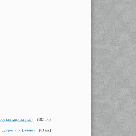
тро (анимированные)
(182 шт.)
Доброе утро (летние)
(83 шт.)