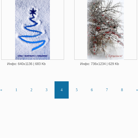
Инфо: 640х1136 | 683 Kb
Инфо: 736х1234 | 629 Kb
«
1
2
3
4
5
6
7
8
»