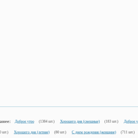
анее:
Доброе утро
(1384 шт.)
Хорошего дня (смешные)
(183 шт.)
Доброе у
0 шт.)
Хорошего дня (летние)
(80 шт.)
С днем рождения (женщине)
(711 шт.)