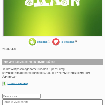
нравится
1
не нравится
0
2020-04-03
Код для размещения на других сайтах
<a href='https://imagename.ru/adlan-1.php'><img
src='https://imagename.ru/imgbig/2981.jpg'><br>Картинки с именем
Адлан</a>
Скачать картинку