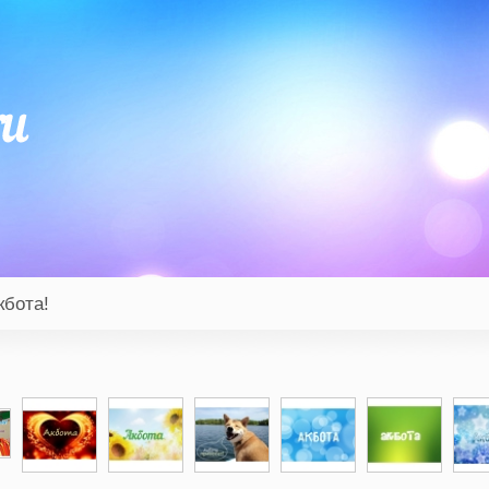
кбота!