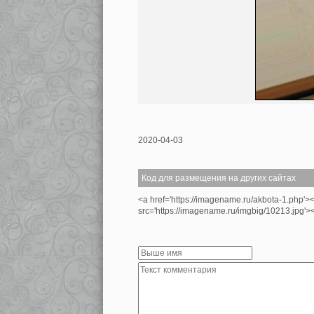
2020-04-03
Код для размещения на других сайтах
<a href='https://imagename.ru/akbota-1.php'>
src='https://imagename.ru/imgbig/10213.jpg