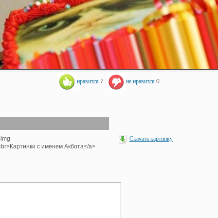
нравится
7
не нравится
0
<img
Скачать картинку
'><br>Картинки с именем Акбота</a>