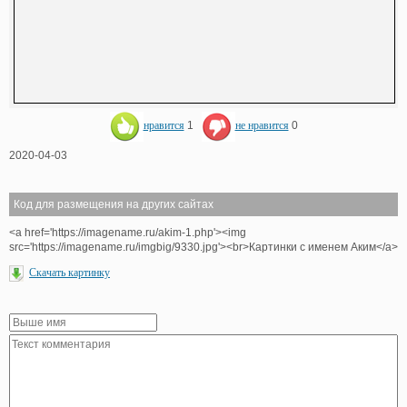
нравится
1
не нравится
0
2020-04-03
Код для размещения на других сайтах
<a href='https://imagename.ru/akim-1.php'><img
src='https://imagename.ru/imgbig/9330.jpg'><br>Картинки с именем Аким</a>
Скачать картинку