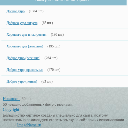
Доброе утро
(1384 шт.)
Доброго утра августа
(65 шт.)
Хорошего дня и настроения
(180 шт.)
Хорошего дня (женщине)
(195 шт.)
Доброе утро (весенние)
(264 шт.)
Доброе утро, прикольные
(470 шт.)
Доброе утро (летние)
(83 шт.)
Новинки
50 шт.
50 недавно добавленных фото с именами.
Copyright
Большинство картинок созданы специально для сайта, поэтому
настоятельно рекомендуем ставить ссылку на сайт при их использовании.
ImageName.ru