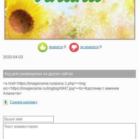
нравится
0
не нравится
0
2020-04-03
Код для размещения на других сайтах
<a href='https://imagename.ru/alana-1.php'><img
src='https://imagename.ru/imgbig/4947.jpg'><br>Картинки с именем
Алана</a>
Скачать картинку