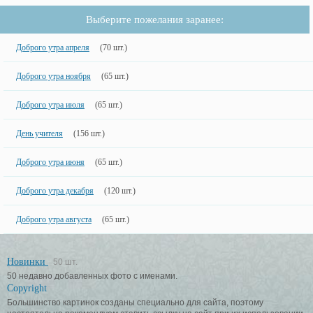
Выберите пожелания заранее:
Доброго утра апреля
(70 шт.)
Доброго утра ноября
(65 шт.)
Доброго утра июля
(65 шт.)
День учителя
(156 шт.)
Доброго утра июня
(65 шт.)
Доброго утра декабря
(120 шт.)
Доброго утра августа
(65 шт.)
Новинки
50 шт.
50 недавно добавленных фото с именами.
Copyright
Большинство картинок созданы специально для сайта, поэтому