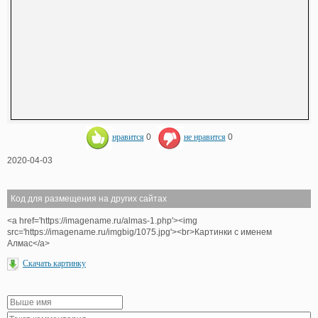
нравится
0
не нравится
0
2020-04-03
Код для размещения на других сайтах
<a href='https://imagename.ru/almas-1.php'><img
src='https://imagename.ru/imgbig/1075.jpg'><br>Картинки с именем
Алмас</a>
Скачать картинку