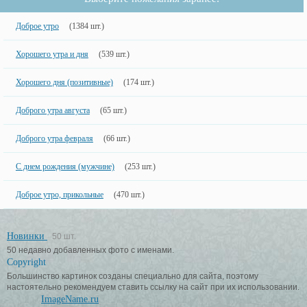
Доброе утро
(1384 шт.)
Хорошего утра и дня
(539 шт.)
Хорошего дня (позитивные)
(174 шт.)
Доброго утра августа
(65 шт.)
Доброго утра февраля
(66 шт.)
С днем рождения (мужчине)
(253 шт.)
Доброе утро, прикольные
(470 шт.)
Новинки
50 шт.
50 недавно добавленных фото с именами.
Copyright
Большинство картинок созданы специально для сайта, поэтому
настоятельно рекомендуем ставить ссылку на сайт при их использовании.
ImageName.ru