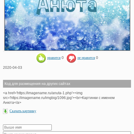
нравится
0
не нравится
0
2020-04-03
Код для размещения на других сайтах
<a href='https://imagename.ru/anuta-1.php'><img
src='https://imagename.ru/imgbig/1096.jpg'><br>Картинки с именем
Анюта</a>
Скачать картинку