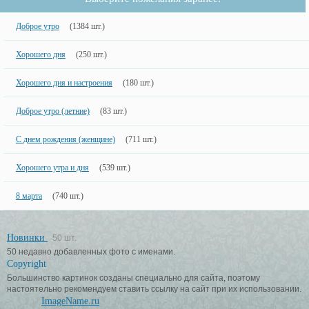
Доброе утро
(1384 шт.)
Хорошего дня
(250 шт.)
Хорошего дня и настроения
(180 шт.)
Доброе утро (летние)
(83 шт.)
С днем рождения (женщине)
(711 шт.)
Хорошего утра и дня
(539 шт.)
8 марта
(740 шт.)
Новинки
50 шт.
50 недавно добавленных фото с именами.
Copyright
Большинство картинок созданы специально для сайта, поэтому
настоятельно рекомендуем ставить ссылку на сайт при их использовании.
ImageName.ru