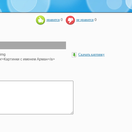
нравится
0
не нравится
0
<img
Скачать картинку
><br>Картинки с именем Арман</a>