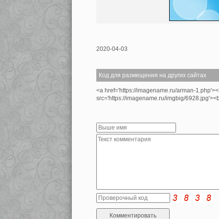
2020-04-03
Код для размещения на других сайтах
<a href='https://imagename.ru/arman-1.php'>
src='https://imagename.ru/imgbig/6928.jpg'