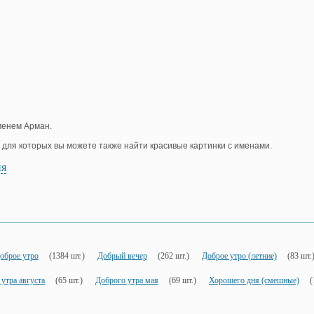
менем Арман.
, для которых вы можете также найти красивые картинки с именами.
ия
оброе утро
(1384 шт.)
Добрый вечер
(262 шт.)
Доброе утро (летние)
(83 шт.
утра августа
(65 шт.)
Доброго утра мая
(69 шт.)
Хорошего дня (смешные)
(