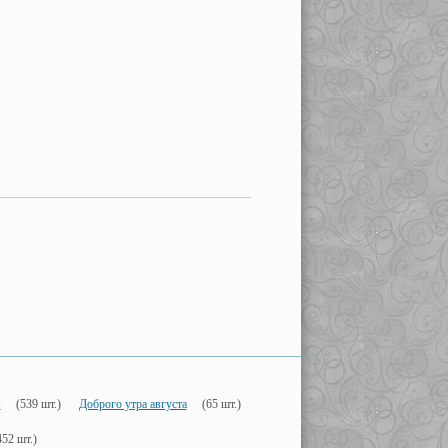
я
(539 шт.)
Доброго утра августа
(65 шт.)
452 шт.)