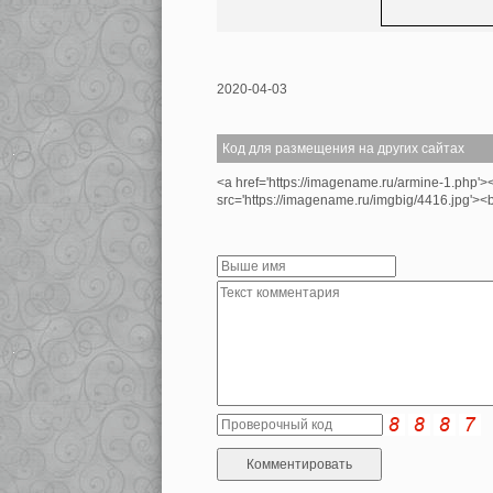
2020-04-03
Код для размещения на других сайтах
<a href='https://imagename.ru/armine-1.php'>
src='https://imagename.ru/imgbig/4416.jpg'