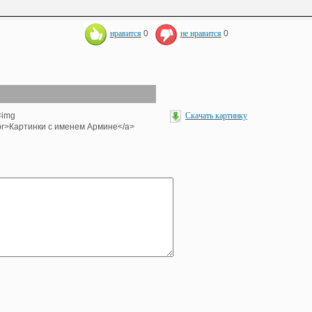
нравится
0
не нравится
0
<img
Скачать картинку
><br>Картинки с именем Армине</a>