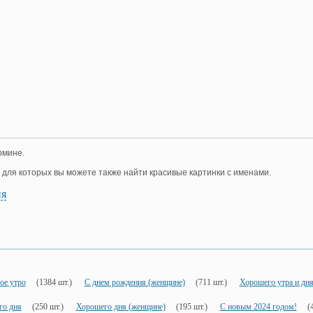
рмине.
, для которых вы можете также найти красивые картинки с именами.
ия
ое утро
(1384 шт.)
С днем рождения (женщине)
(711 шт.)
Хорошего утра и дн
го дня
(250 шт.)
Хорошего дня (женщине)
(195 шт.)
С новым 2024 годом!
(