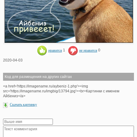
нравится
1
не нравится
0
2020-04-03
Код для размещения на других сайтах
<a href='https://imagename.ru/aybeniz-1.php'><img
src='https://imagename.ru/imgbig/13794.jpg'><br>Картинки с именем
Айбениз</a>
Скачать картинку