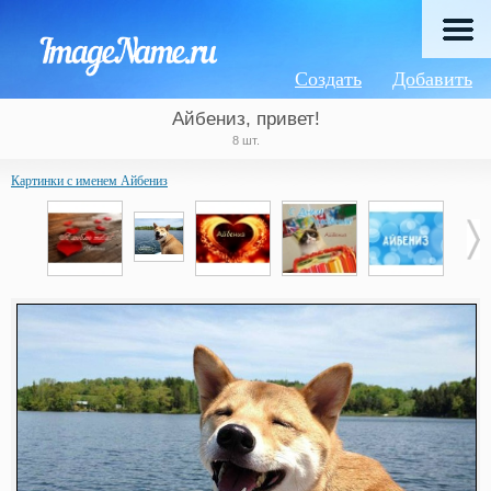
Создать
Добавить
Айбениз, привет!
8 шт.
Картинки с именем Айбениз