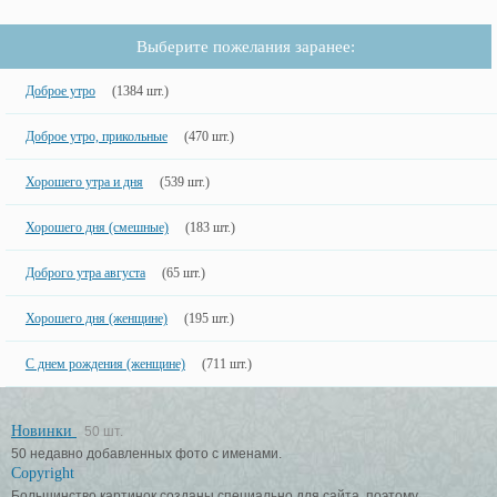
Выберите пожелания заранее:
Доброе утро
(1384 шт.)
Доброе утро, прикольные
(470 шт.)
Хорошего утра и дня
(539 шт.)
Хорошего дня (смешные)
(183 шт.)
Доброго утра августа
(65 шт.)
Хорошего дня (женщине)
(195 шт.)
С днем рождения (женщине)
(711 шт.)
Новинки
50 шт.
50 недавно добавленных фото с именами.
Copyright
Большинство картинок созданы специально для сайта, поэтому