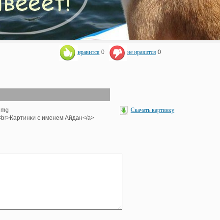
нравится
0
не нравится
0
<img
Скачать картинку
'><br>Картинки с именем Айдан</a>