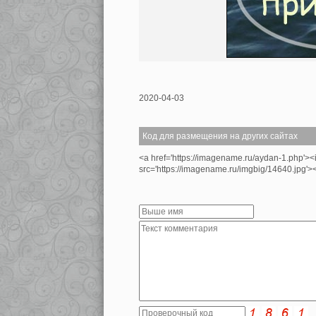
2020-04-03
Код для размещения на других сайтах
<a href='https://imagename.ru/aydan-1.php'>
src='https://imagename.ru/imgbig/14640.jpg