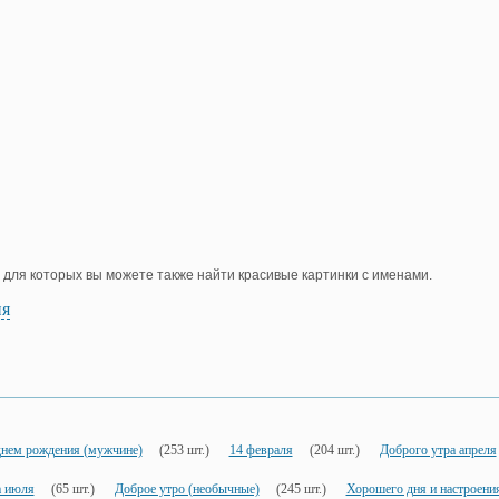
, для которых вы можете также найти красивые картинки с именами.
ия
днем рождения (мужчине)
(253 шт.)
14 февраля
(204 шт.)
Доброго утра апреля
а июля
(65 шт.)
Доброе утро (необычные)
(245 шт.)
Хорошего дня и настроени