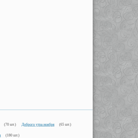
(70 шт.)
Доброго утра ноября
(65 шт.)
я
(180 шт.)