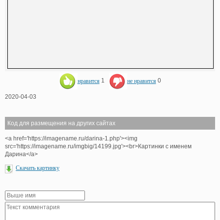
нравится
1
не нравится
0
2020-04-03
Код для размещения на других сайтах
<a href='https://imagename.ru/darina-1.php'><img
src='https://imagename.ru/imgbig/14199.jpg'><br>Картинки с именем
Дарина</a>
Скачать картинку