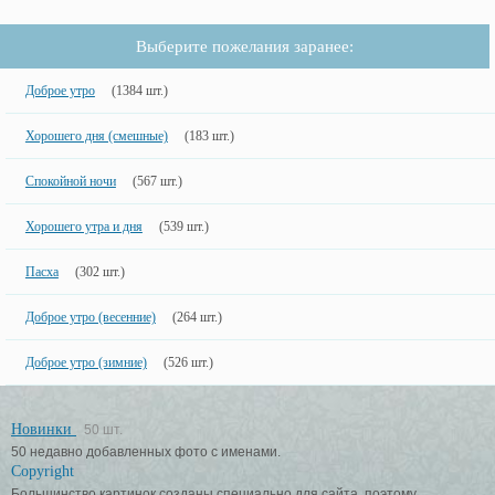
Выберите пожелания заранее:
Доброе утро
(1384 шт.)
Хорошего дня (смешные)
(183 шт.)
Спокойной ночи
(567 шт.)
Хорошего утра и дня
(539 шт.)
Пасха
(302 шт.)
Доброе утро (весенние)
(264 шт.)
Доброе утро (зимние)
(526 шт.)
Новинки
50 шт.
50 недавно добавленных фото с именами.
Copyright
Большинство картинок созданы специально для сайта, поэтому