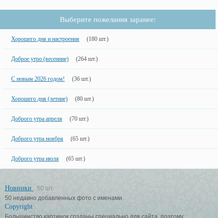
Выберите пожелания заранее:
Хорошего дня и настроения
(180 шт.)
Доброе утро (весенние)
(264 шт.)
С новым 2026 годом!
(36 шт.)
Хорошего дня (летние)
(80 шт.)
Доброго утра апреля
(70 шт.)
Доброго утра ноября
(65 шт.)
Доброго утра июля
(65 шт.)
Новинки
50 шт.
50 недавно добавленных фото с именами.
Copyright
Большинство картинок созданы специально для сайта, поэтому