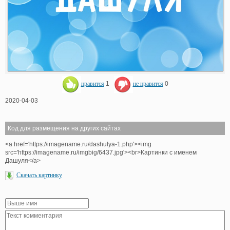
нравится
1
не нравится
0
2020-04-03
Код для размещения на других сайтах
<a href='https://imagename.ru/dashulya-1.php'><img
src='https://imagename.ru/imgbig/6437.jpg'><br>Картинки с именем
Дашуля</a>
Скачать картинку