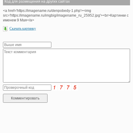
Код для размещения на других сайтах
<a href='https://imagename.ru/denpobedy-1.php'><img
src='https://imagename.ru/imgbig/imagename_ru_25952.jpg'><br>Картинки с
именем 9 Мая</a>
Скачать картинку