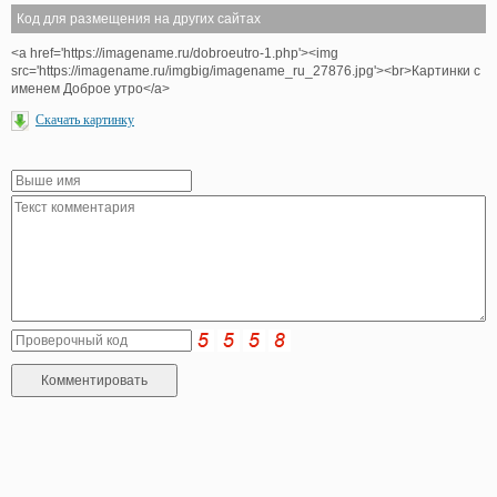
Код для размещения на других сайтах
<a href='https://imagename.ru/dobroeutro-1.php'><img
src='https://imagename.ru/imgbig/imagename_ru_27876.jpg'><br>Картинки с
именем Доброе утро</a>
Скачать картинку