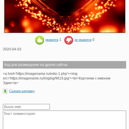
нравится
1
не нравится
0
2020-04-03
Код для размещения на других сайтах
<a href='https://imagename.ru/edie-1.php'><img
src='https://imagename.ru/imgbig/9619.jpg'><br>Картинки с именем
Эдие</a>
Скачать картинку