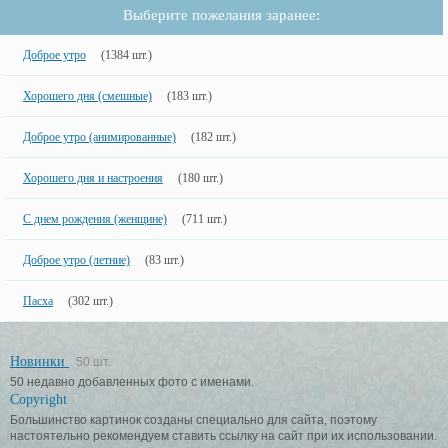
Выберите пожелания заранее:
Доброе утро
(1384 шт.)
Хорошего дня (смешные)
(183 шт.)
Доброе утро (анимированные)
(182 шт.)
Хорошего дня и настроения
(180 шт.)
С днем рождения (женщине)
(711 шт.)
Доброе утро (летние)
(83 шт.)
Пасха
(302 шт.)
Новинки
50 шт.
50 недавно добавленных фото с именами.
Copyright
Большинство картинок созданы специально для сайта, поэтому
настоятельно рекомендуем ставить ссылку на сайт при их использовании.