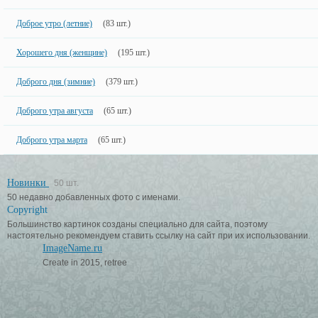
Доброе утро (летние)
(83 шт.)
Хорошего дня (женщине)
(195 шт.)
Доброго дня (зимние)
(379 шт.)
Доброго утра августа
(65 шт.)
Доброго утра марта
(65 шт.)
Новинки
50 шт.
50 недавно добавленных фото с именами.
Copyright
Большинство картинок созданы специально для сайта, поэтому
настоятельно рекомендуем ставить ссылку на сайт при их использовании.
ImageName.ru
Create in 2015, retree