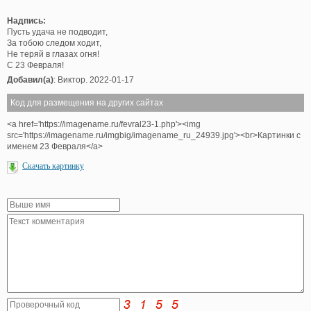
Надпись:
Пусть удача не подводит,
За тобою следом ходит,
Не теряй в глазах огня!
С 23 Февраля!
Добавил(а)
: Виктор. 2022-01-17
Код для размещения на других сайтах
<a href='https://imagename.ru/fevral23-1.php'><img
src='https://imagename.ru/imgbig/imagename_ru_24939.jpg'><br>Картинки с
именем 23 Февраля</a>
Скачать картинку