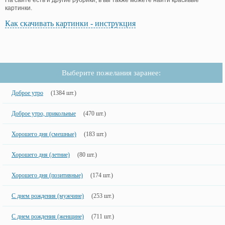
картинки.
Как скачивать картинки - инструкция
Выберите пожелания заранее:
Доброе утро
(1384 шт.)
Доброе утро, прикольные
(470 шт.)
Хорошего дня (смешные)
(183 шт.)
Хорошего дня (летние)
(80 шт.)
Хорошего дня (позитивные)
(174 шт.)
С днем рождения (мужчине)
(253 шт.)
С днем рождения (женщине)
(711 шт.)