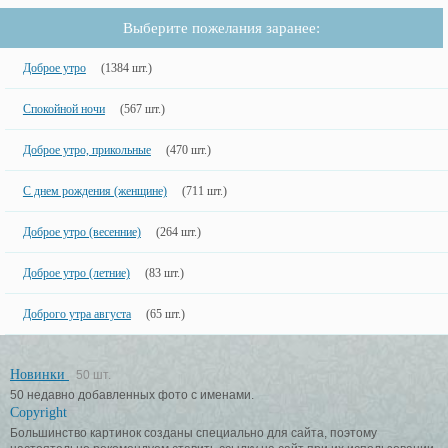
Выберите пожелания заранее:
Доброе утро
(1384 шт.)
Спокойной ночи
(567 шт.)
Доброе утро, прикольные
(470 шт.)
С днем рождения (женщине)
(711 шт.)
Доброе утро (весенние)
(264 шт.)
Доброе утро (летние)
(83 шт.)
Доброго утра августа
(65 шт.)
Новинки
50 шт.
50 недавно добавленных фото с именами.
Copyright
Большинство картинок созданы специально для сайта, поэтому