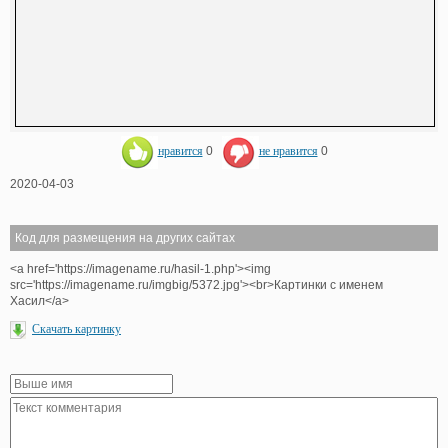
нравится
0
не нравится
0
2020-04-03
Код для размещения на других сайтах
<a href='https://imagename.ru/hasil-1.php'><img
src='https://imagename.ru/imgbig/5372.jpg'><br>Картинки с именем
Хасил</a>
Скачать картинку