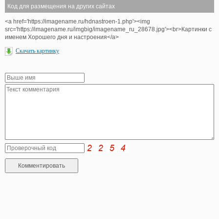
Код для размещения на других сайтах
<a href='https://imagename.ru/hdnastroen-1.php'><img
src='https://imagename.ru/imgbig/imagename_ru_28678.jpg'><br>Картинки с
именем Хорошего дня и настроения</a>
Скачать картинку