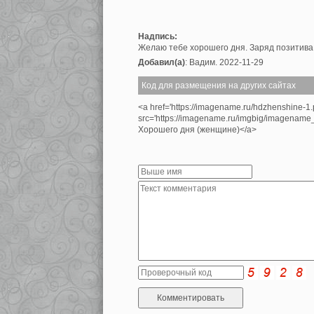
Надпись:
Желаю тебе хорошего дня. Заряд позитива 
Добавил(а)
: Вадим. 2022-11-29
Код для размещения на других сайтах
<a href='https://imagename.ru/hdzhenshine-1
src='https://imagename.ru/imgbig/imagenam
Хорошего дня (женщине)</a>