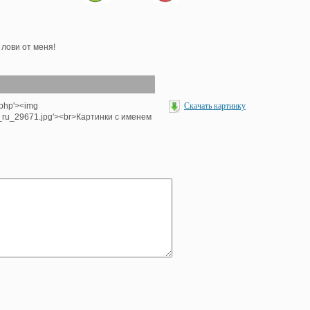
лови от меня!
.php'><img
Скачать картинку
e_ru_29671.jpg'><br>Картинки с именем