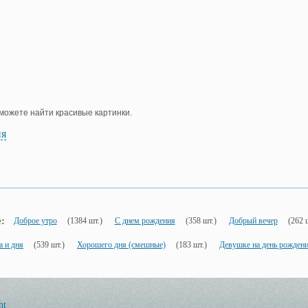
е можете найти красивые картинки.
ия
:
Доброе утро
(1384 шт.)
С днем рождения
(358 шт.)
Добрый вечер
(262 
а и дня
(539 шт.)
Хорошего дня (смешные)
(183 шт.)
Девушке на день рожден
ht