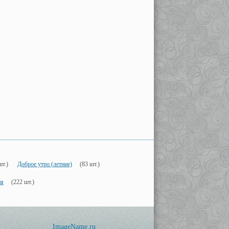
шт.)
Доброе утро (летние)
(83 шт.)
ия
(222 шт.)
ImageName.ru