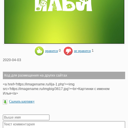
нравится
0
не нравится
1
2020-04-03
Код для размещения на других сайтах
<a href='https://imagename.ru/ilja-1.php'><img
src='https://imagename.ru/imgbig/3617.jpg'><br>Картинки с именем
Илья</a>
Скачать картинку