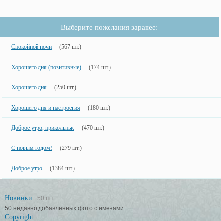
Выберите пожелания заранее:
Спокойной ночи
(567 шт.)
Хорошего дня (позитивные)
(174 шт.)
Хорошего дня
(250 шт.)
Хорошего дня и настроения
(180 шт.)
Доброе утро, прикольные
(470 шт.)
С новым годом!
(279 шт.)
Доброе утро
(1384 шт.)
Новинки
50 шт.
50 недавно добавленных фото с именами.
Copyright