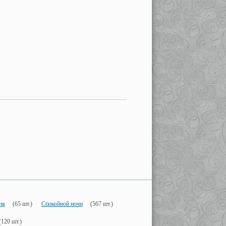
ня
(65 шт.)
Спокойной ночи
(567 шт.)
(120 шт.)