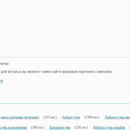
льнур.
, для которых вы можете также найти красивые картинки с именами.
ия
 днем рождения (мужчине)
(253 шт.)
Доброе утро
(1384 шт.)
Доброго утра ию
 дня и настроения
(180 шт.)
Хорошего дня
(250 шт.)
Доброго утра декабря