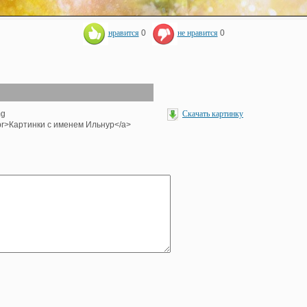
нравится
0
не нравится
0
mg
Скачать картинку
><br>Картинки с именем Ильнур</a>