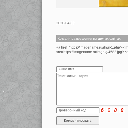
2020-04-03
Код для размещения на других сайтах
<a href='https://imagename.ru/ilnur-1.php'><i
src='https://imagename.ru/imgbig/4582.jpg'