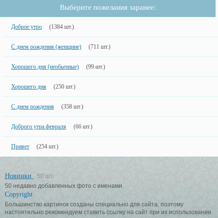
Выберите пожелания заранее:
Доброе утро
(1384 шт.)
С днем рождения (женщине)
(711 шт.)
Хорошего дня (необычные)
(99 шт.)
Хорошего дня
(250 шт.)
С днем рождения
(358 шт.)
Доброго утра февраля
(66 шт.)
Привет
(254 шт.)
Новинки
50 шт.
50 недавно добавленных фото с именами.
Copyright
Большинство картинок созданы специально для сайта, поэтому
настоятельно рекомендуем ставить ссылку на сайт при их использовании.